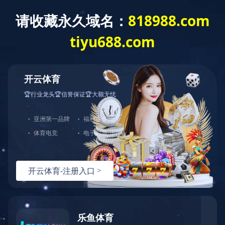
华体会官方网页版
招标公告
中标公告
编号
标题
发布日期
WJZB2026G
2026-03-07
威佳集团关于郑州嘉域仓储建筑外立
C006
面翻新工程招标公告
WJZB2026G
2026-03-06
威佳集团关于洛阳国润汽车城8#楼载