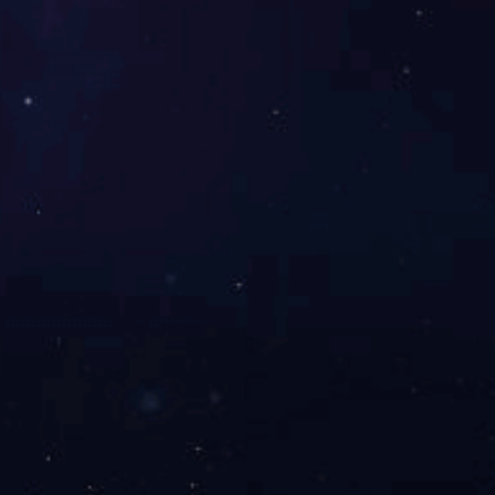
方网页版-华体会（中国）-华体会
官方社交媒体
 商都路7-2号