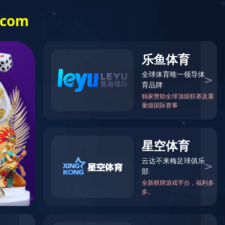
招标公
华体会官方网页版-华体会（中国）-华体
告
会