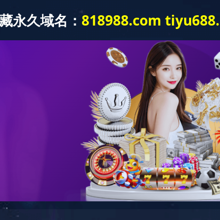
关于威
主营品
车主活
行业资
佳
牌
动
讯
【威佳臻选】策马迎新 关爱礼包 ！